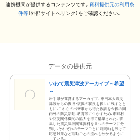
連携機関が提供するコンテンツです。
資料提供元の利用条
件等
（外部サイトへリンク）をご確認ください。
データの提供元
いわて震災津波アーカイブ～希望
～
岩手県が運営するアーカイブ。東日本大震災
津波からの復旧・復興の状況を後世に残すとと
もに、これらの出来事から得た教訓を今後の国
内外の防災活動、教育等に生かすため、市町村
や防災関係機関の協力を得て構築された。収
集した震災津波関連資料を６つのテーマに分
類し、それぞれのテーマごとに時間軸を設けて
応急対策など活動ごとの流れも分かるように
している。