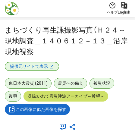
本文に飛ぶ
ヘルプ
English
まちづくり再生課撮影写真（Ｈ２４～
現地調査＿１４０６１２－１３＿沿岸
現地視察
提供元サイトで表示
東日本大震災 (2011)
震災への備え
被災状況
復興
収録:いわて震災津波アーカイブ～希望～
この画像に似た画像を探す