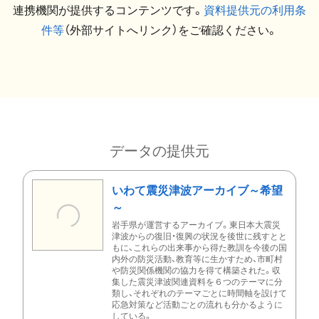
連携機関が提供するコンテンツです。
資料提供元の利用条
件等
（外部サイトへリンク）をご確認ください。
データの提供元
いわて震災津波アーカイブ～希望
～
岩手県が運営するアーカイブ。東日本大震災
津波からの復旧・復興の状況を後世に残すとと
もに、これらの出来事から得た教訓を今後の国
内外の防災活動、教育等に生かすため、市町村
や防災関係機関の協力を得て構築された。収
集した震災津波関連資料を６つのテーマに分
類し、それぞれのテーマごとに時間軸を設けて
応急対策など活動ごとの流れも分かるように
している。