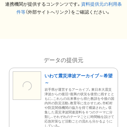
連携機関が提供するコンテンツです。
資料提供元の利用条
件等
（外部サイトへリンク）をご確認ください。
データの提供元
いわて震災津波アーカイブ～希望
～
岩手県が運営するアーカイブ。東日本大震災
津波からの復旧・復興の状況を後世に残すとと
もに、これらの出来事から得た教訓を今後の国
内外の防災活動、教育等に生かすため、市町村
や防災関係機関の協力を得て構築された。収
集した震災津波関連資料を６つのテーマに分
類し、それぞれのテーマごとに時間軸を設けて
応急対策など活動ごとの流れも分かるように
している。