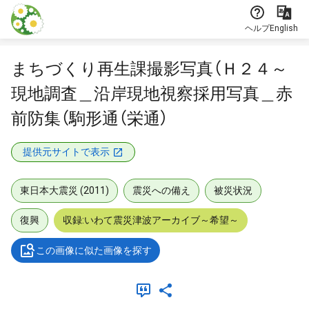
本文に飛ぶ
ヘルプ
English
まちづくり再生課撮影写真（Ｈ２４～
現地調査＿沿岸現地視察採用写真＿赤
前防集（駒形通（栄通）
提供元サイトで表示
東日本大震災 (2011)
震災への備え
被災状況
復興
収録:いわて震災津波アーカイブ～希望～
この画像に似た画像を探す