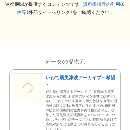
連携機関が提供するコンテンツです。
資料提供元の利用条
件等
（外部サイトへリンク）をご確認ください。
データの提供元
いわて震災津波アーカイブ～希望
～
岩手県が運営するアーカイブ。東日本大震災
津波からの復旧・復興の状況を後世に残すとと
もに、これらの出来事から得た教訓を今後の国
内外の防災活動、教育等に生かすため、市町村
や防災関係機関の協力を得て構築された。収
集した震災津波関連資料を６つのテーマに分
類し、それぞれのテーマごとに時間軸を設けて
応急対策など活動ごとの流れも分かるように
している。