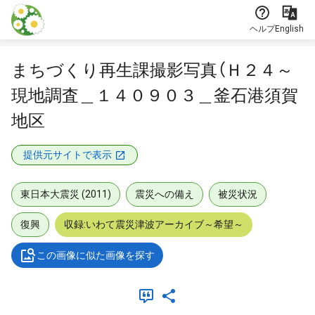
本文に飛ぶ
ヘルプ
English
まちづくり再生課撮影写真（Ｈ２４～
現地調査＿１４０９０３＿釜石港須賀
地区
提供元サイトで表示
東日本大震災 (2011)
震災への備え
被災状況
復興
収録:いわて震災津波アーカイブ～希望～
この画像に似た画像を探す