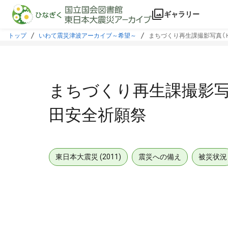
本文に飛ぶ
ギャラリー
トップ
いわて震災津波アーカイブ～希望～
まちづくり再生課撮影写真（
まちづくり再生課撮影写
田安全祈願祭
東日本大震災 (2011)
震災への備え
被災状況