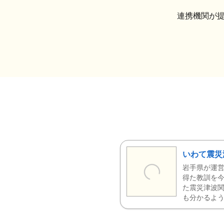
連携機関が
いわて震災
岩手県が運営
得た教訓を今
た震災津波
も分かるよう