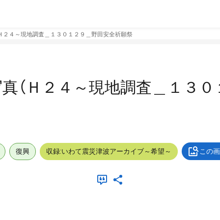
Ｈ２４～現地調査＿１３０１２９＿野田安全祈願祭
真（Ｈ２４～現地調査＿１３０
復興
収録:いわて震災津波アーカイブ～希望～
この画