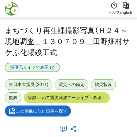
本文に飛ぶ
ヘルプ
English
まちづくり再生課撮影写真（Ｈ２４～
現地調査＿１３０７０９＿田野畑村サ
ケふ化場竣工式
提供元サイトで表示
東日本大震災 (2011)
震災への備え
被災状況
復興
収録:いわて震災津波アーカイブ～希望～
この画像に似た画像を探す