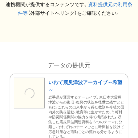
連携機関が提供するコンテンツです。
資料提供元の利用条
件等
（外部サイトへリンク）をご確認ください。
データの提供元
いわて震災津波アーカイブ～希望
～
岩手県が運営するアーカイブ。東日本大震災
津波からの復旧・復興の状況を後世に残すとと
もに、これらの出来事から得た教訓を今後の国
内外の防災活動、教育等に生かすため、市町村
や防災関係機関の協力を得て構築された。収
集した震災津波関連資料を６つのテーマに分
類し、それぞれのテーマごとに時間軸を設けて
応急対策など活動ごとの流れも分かるように
している。