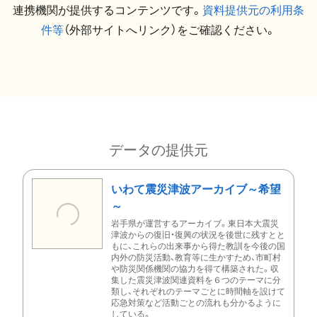
連携機関が提供するコンテンツです。
資料提供元の利用条
件等
（外部サイトへリンク）をご確認ください。
データの提供元
いわて震災津波アーカイブ～希望
～
岩手県が運営するアーカイブ。東日本大震災
津波からの復旧・復興の状況を後世に残すとと
もに、これらの出来事から得た教訓を今後の国
内外の防災活動、教育等に生かすため、市町村
や防災関係機関の協力を得て構築された。収
集した震災津波関連資料を６つのテーマに分
類し、それぞれのテーマごとに時間軸を設けて
応急対策など活動ごとの流れも分かるように
している。