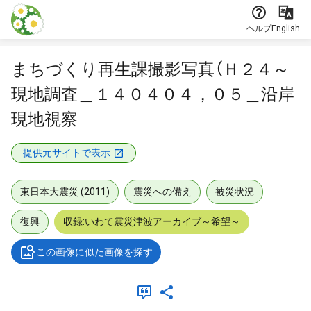
本文に飛ぶ
ヘルプ
English
まちづくり再生課撮影写真（Ｈ２４～
現地調査＿１４０４０４，０５＿沿岸
現地視察
提供元サイトで表示
東日本大震災 (2011)
震災への備え
被災状況
復興
収録:いわて震災津波アーカイブ～希望～
この画像に似た画像を探す