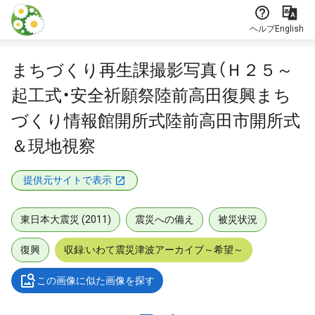
本文に飛ぶ
ヘルプ
English
まちづくり再生課撮影写真（Ｈ２５～
起工式・安全祈願祭陸前高田復興まち
づくり情報館開所式陸前高田市開所式
＆現地視察
提供元サイトで表示
東日本大震災 (2011)
震災への備え
被災状況
復興
収録:いわて震災津波アーカイブ～希望～
この画像に似た画像を探す