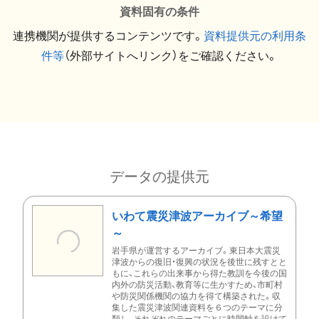
資料固有の条件
連携機関が提供するコンテンツです。
資料提供元の利用条
件等
（外部サイトへリンク）をご確認ください。
データの提供元
いわて震災津波アーカイブ～希望
～
岩手県が運営するアーカイブ。東日本大震災
津波からの復旧・復興の状況を後世に残すとと
もに、これらの出来事から得た教訓を今後の国
内外の防災活動、教育等に生かすため、市町村
や防災関係機関の協力を得て構築された。収
集した震災津波関連資料を６つのテーマに分