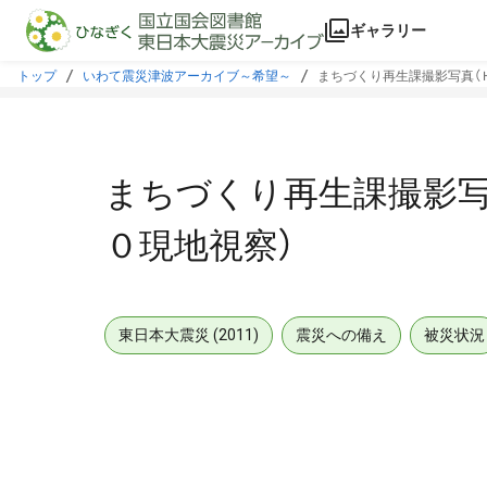
本文に飛ぶ
ギャラリー
トップ
いわて震災津波アーカイブ～希望～
まちづくり再生課撮影写真（
まちづくり再生課撮影写
０現地視察）
東日本大震災 (2011)
震災への備え
被災状況