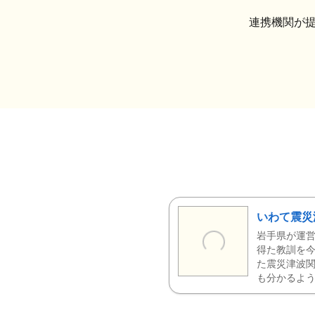
連携機関が
いわて震災
岩手県が運営
得た教訓を今
た震災津波
も分かるよう