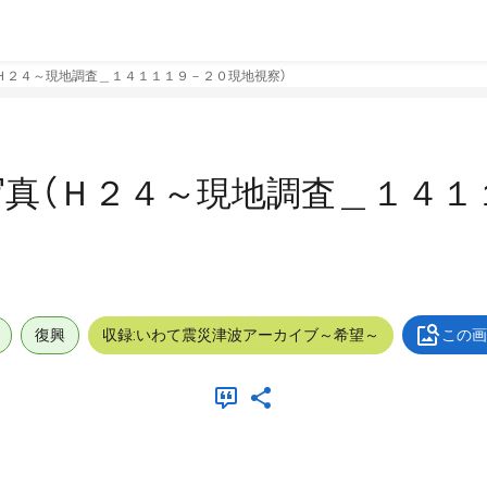
Ｈ２４～現地調査＿１４１１１９－２０現地視察）
真（Ｈ２４～現地調査＿１４１
復興
収録:いわて震災津波アーカイブ～希望～
この画