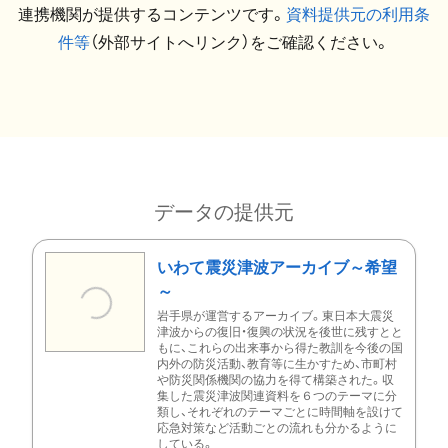
連携機関が提供するコンテンツです。
資料提供元の利用条
件等
（外部サイトへリンク）をご確認ください。
データの提供元
いわて震災津波アーカイブ～希望
～
岩手県が運営するアーカイブ。東日本大震災
津波からの復旧・復興の状況を後世に残すとと
もに、これらの出来事から得た教訓を今後の国
内外の防災活動、教育等に生かすため、市町村
や防災関係機関の協力を得て構築された。収
集した震災津波関連資料を６つのテーマに分
類し、それぞれのテーマごとに時間軸を設けて
応急対策など活動ごとの流れも分かるように
している。