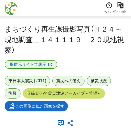
本文に飛ぶ
ヘルプ
English
まちづくり再生課撮影写真（Ｈ２４～
現地調査＿１４１１１９－２０現地視
察）
提供元サイトで表示
東日本大震災 (2011)
震災への備え
被災状況
復興
収録:いわて震災津波アーカイブ～希望～
この画像に似た画像を探す