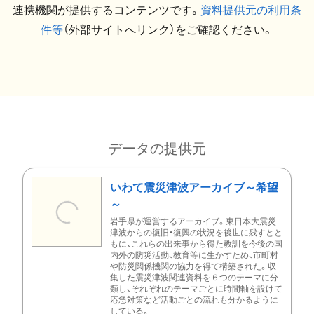
連携機関が提供するコンテンツです。
資料提供元の利用条
件等
（外部サイトへリンク）をご確認ください。
データの提供元
いわて震災津波アーカイブ～希望
～
岩手県が運営するアーカイブ。東日本大震災
津波からの復旧・復興の状況を後世に残すとと
もに、これらの出来事から得た教訓を今後の国
内外の防災活動、教育等に生かすため、市町村
や防災関係機関の協力を得て構築された。収
集した震災津波関連資料を６つのテーマに分
類し、それぞれのテーマごとに時間軸を設けて
応急対策など活動ごとの流れも分かるように
している。