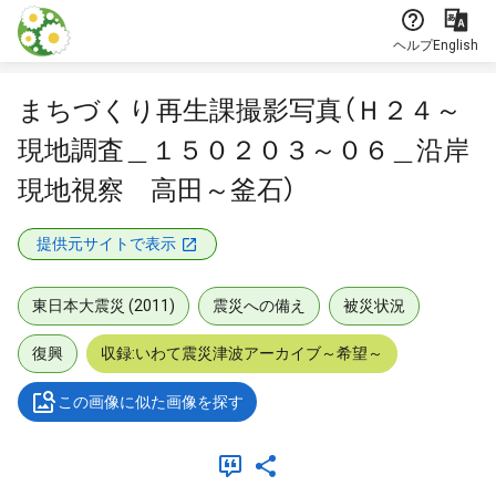
本文に飛ぶ
ヘルプ
English
まちづくり再生課撮影写真（Ｈ２４～
現地調査＿１５０２０３～０６＿沿岸
現地視察 高田～釜石）
提供元サイトで表示
東日本大震災 (2011)
震災への備え
被災状況
復興
収録:いわて震災津波アーカイブ～希望～
この画像に似た画像を探す