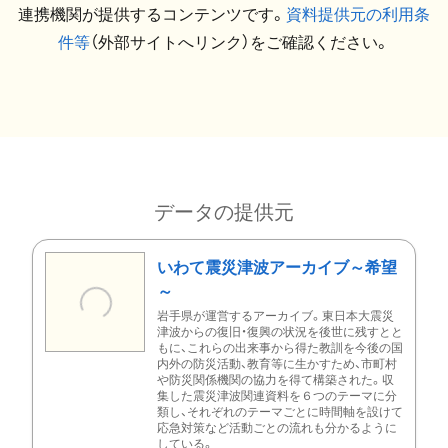
連携機関が提供するコンテンツです。
資料提供元の利用条
件等
（外部サイトへリンク）をご確認ください。
データの提供元
いわて震災津波アーカイブ～希望
～
岩手県が運営するアーカイブ。東日本大震災
津波からの復旧・復興の状況を後世に残すとと
もに、これらの出来事から得た教訓を今後の国
内外の防災活動、教育等に生かすため、市町村
や防災関係機関の協力を得て構築された。収
集した震災津波関連資料を６つのテーマに分
類し、それぞれのテーマごとに時間軸を設けて
応急対策など活動ごとの流れも分かるように
している。