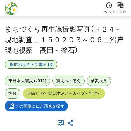
本文に飛ぶ
ヘルプ
English
まちづくり再生課撮影写真（Ｈ２４～
現地調査＿１５０２０３～０６＿沿岸
現地視察 高田～釜石）
提供元サイトで表示
東日本大震災 (2011)
震災への備え
被災状況
復興
収録:いわて震災津波アーカイブ～希望～
この画像に似た画像を探す