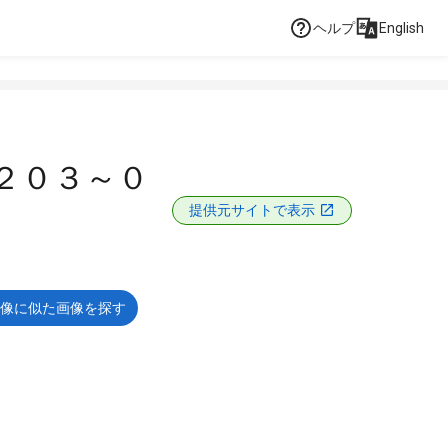
ヘルプ
English
２０３～０
提供元サイトで表示
像に似た画像を探す