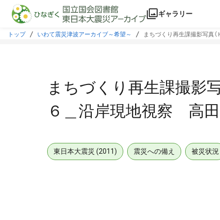
本文に飛ぶ
ギャラリー
トップ
いわて震災津波アーカイブ～希望～
まちづくり再生課撮影写真（
まちづくり再生課撮影写
６＿沿岸現地視察 高田
東日本大震災 (2011)
震災への備え
被災状況