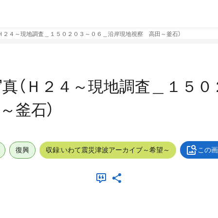
Ｈ２４～現地調査＿１５０２０３～０６＿沿岸現地視察 高田～釜石）
真（Ｈ２４～現地調査＿１５０
～釜石）
復興
収録:いわて震災津波アーカイブ～希望～
この画