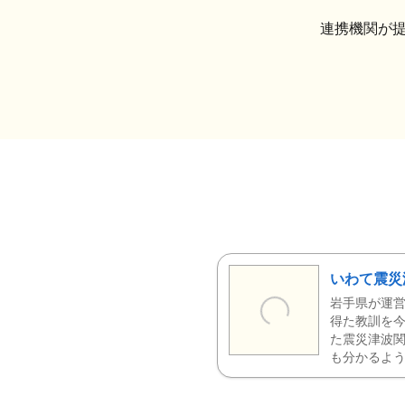
連携機関が
いわて震災
岩手県が運営
得た教訓を今
た震災津波
も分かるよう