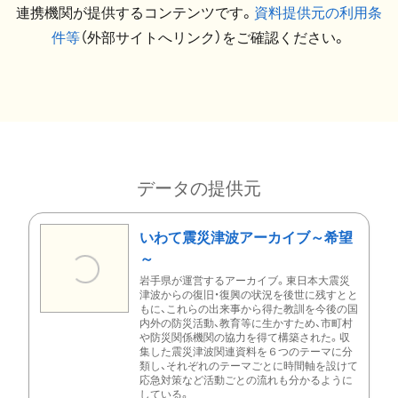
連携機関が提供するコンテンツです。
資料提供元の利用条
件等
（外部サイトへリンク）をご確認ください。
データの提供元
いわて震災津波アーカイブ～希望
～
岩手県が運営するアーカイブ。東日本大震災
津波からの復旧・復興の状況を後世に残すとと
もに、これらの出来事から得た教訓を今後の国
内外の防災活動、教育等に生かすため、市町村
や防災関係機関の協力を得て構築された。収
集した震災津波関連資料を６つのテーマに分
類し、それぞれのテーマごとに時間軸を設けて
応急対策など活動ごとの流れも分かるように
している。