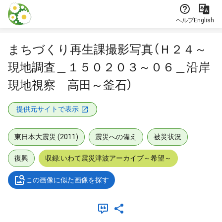
本文に飛ぶ
ヘルプ
English
まちづくり再生課撮影写真（Ｈ２４～
現地調査＿１５０２０３～０６＿沿岸
現地視察 高田～釜石）
提供元サイトで表示
東日本大震災 (2011)
震災への備え
被災状況
復興
収録:いわて震災津波アーカイブ～希望～
この画像に似た画像を探す