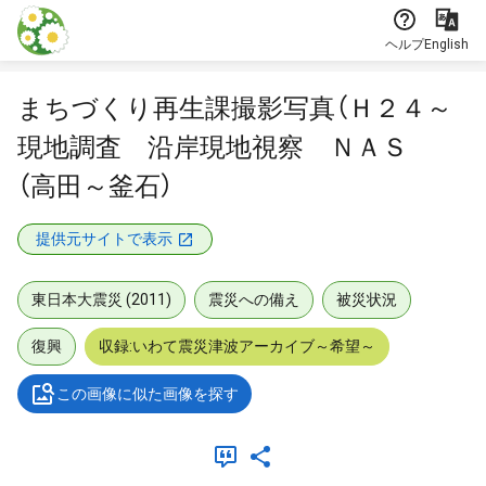
本文に飛ぶ
ヘルプ
English
まちづくり再生課撮影写真（Ｈ２４～
現地調査 沿岸現地視察 ＮＡＳ
（高田～釜石）
提供元サイトで表示
東日本大震災 (2011)
震災への備え
被災状況
復興
収録:いわて震災津波アーカイブ～希望～
この画像に似た画像を探す