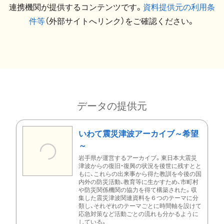
連携機関が提供するコンテンツです。
資料提供元の利用条
件等
（外部サイトへリンク）をご確認ください。
データの提供元
いわて震災津波アーカイブ～希望
～
岩手県が運営するアーカイブ。東日本大震災
津波からの復旧・復興の状況を後世に残すとと
もに、これらの出来事から得た教訓を今後の国
内外の防災活動、教育等に生かすため、市町村
や防災関係機関の協力を得て構築された。収
集した震災津波関連資料を６つのテーマに分
類し、それぞれのテーマごとに時間軸を設けて
応急対策など活動ごとの流れも分かるように
している。