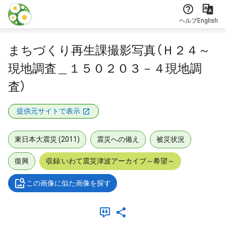
本文に飛ぶ
ヘルプ
English
まちづくり再生課撮影写真（Ｈ２４～
現地調査＿１５０２０３－４現地調
査）
提供元サイトで表示
東日本大震災 (2011)
震災への備え
被災状況
復興
収録:いわて震災津波アーカイブ～希望～
この画像に似た画像を探す