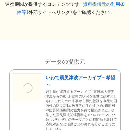
連携機関が提供するコンテンツです。
資料提供元の利用条
件等
（外部サイトへリンク）をご確認ください。
データの提供元
いわて震災津波アーカイブ～希望
～
岩手県が運営するアーカイブ。東日本大震災
津波からの復旧・復興の状況を後世に残すとと
もに、これらの出来事から得た教訓を今後の国
内外の防災活動、教育等に生かすため、市町村
や防災関係機関の協力を得て構築された。収
集した震災津波関連資料を６つのテーマに分
類し、それぞれのテーマごとに時間軸を設けて
応急対策など活動ごとの流れも分かるように
している。