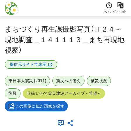
本文に飛ぶ
ヘルプ
English
まちづくり再生課撮影写真（Ｈ２４～
現地調査＿１４１１１３＿まち再現地
視察）
提供元サイトで表示
東日本大震災 (2011)
震災への備え
被災状況
復興
収録:いわて震災津波アーカイブ～希望～
この画像に似た画像を探す