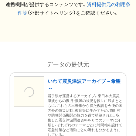
連携機関が提供するコンテンツです。
資料提供元の利用条
件等
（外部サイトへリンク）をご確認ください。
データの提供元
いわて震災津波アーカイブ～希望
～
岩手県が運営するアーカイブ。東日本大震災
津波からの復旧・復興の状況を後世に残すとと
もに、これらの出来事から得た教訓を今後の国
内外の防災活動、教育等に生かすため、市町村
や防災関係機関の協力を得て構築された。収
集した震災津波関連資料を６つのテーマに分
類し、それぞれのテーマごとに時間軸を設けて
応急対策など活動ごとの流れも分かるように
している。