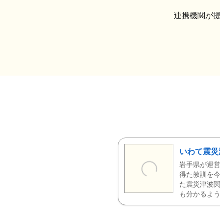
連携機関が
いわて震災
岩手県が運営
得た教訓を今
た震災津波
も分かるよう