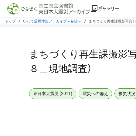
本文に飛ぶ
ギャラリー
トップ
いわて震災津波アーカイブ～希望～
まちづくり再生課撮影写真（
まちづくり再生課撮影写
８＿現地調査）
東日本大震災 (2011)
震災への備え
被災状況