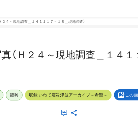
Ｈ２４～現地調査＿１４１１１７－１８＿現地調査）
真（Ｈ２４～現地調査＿１４１
復興
収録:いわて震災津波アーカイブ～希望～
この画