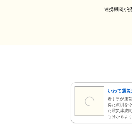
連携機関が
いわて震災
岩手県が運営
得た教訓を今
た震災津波
も分かるよう