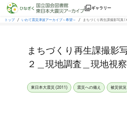
本文に飛ぶ
ギャラリー
トップ
いわて震災津波アーカイブ～希望～
まちづくり再生課撮影写真（
まちづくり再生課撮影写
２＿現地調査＿現地視察
東日本大震災 (2011)
震災への備え
被災状況