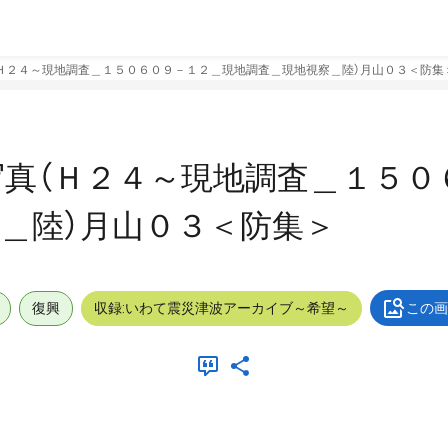
Ｈ２４～現地調査＿１５０６０９－１２＿現地調査＿現地視察＿陸）月山０３＜防集
真（Ｈ２４～現地調査＿１５０
＿陸）月山０３＜防集＞
復興
収録:いわて震災津波アーカイブ～希望～
この画