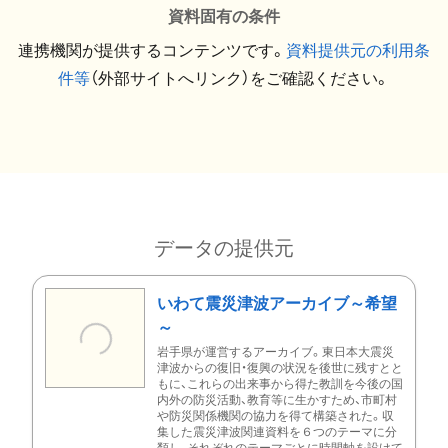
資料固有の条件
連携機関が提供するコンテンツです。
資料提供元の利用条
件等
（外部サイトへリンク）をご確認ください。
データの提供元
いわて震災津波アーカイブ～希望
～
岩手県が運営するアーカイブ。東日本大震災
津波からの復旧・復興の状況を後世に残すとと
もに、これらの出来事から得た教訓を今後の国
内外の防災活動、教育等に生かすため、市町村
や防災関係機関の協力を得て構築された。収
集した震災津波関連資料を６つのテーマに分