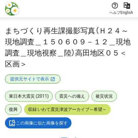
本文に飛ぶ
ヘルプ
English
まちづくり再生課撮影写真（Ｈ２４～
現地調査＿１５０６０９－１２＿現地
調査＿現地視察＿陸）高田地区０５＜
区画＞
提供元サイトで表示
東日本大震災 (2011)
震災への備え
被災状況
復興
収録:いわて震災津波アーカイブ～希望～
この画像に似た画像を探す