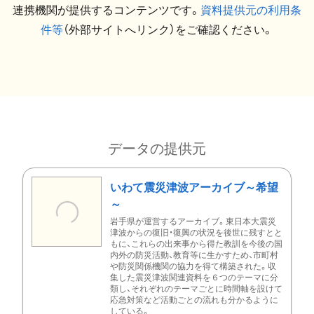
連携機関が提供するコンテンツです。
資料提供元の利用条
件等
（外部サイトへリンク）をご確認ください。
データの提供元
いわて震災津波アーカイブ～希望
～
岩手県が運営するアーカイブ。東日本大震災
津波からの復旧・復興の状況を後世に残すとと
もに、これらの出来事から得た教訓を今後の国
内外の防災活動、教育等に生かすため、市町村
や防災関係機関の協力を得て構築された。収
集した震災津波関連資料を６つのテーマに分
類し、それぞれのテーマごとに時間軸を設けて
応急対策など活動ごとの流れも分かるように
している。