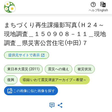
本文に飛ぶ
ヘルプ
English
まちづくり再生課撮影写真（Ｈ２４～
現地調査＿１５０９０８－１１＿現地
調査＿県災害公営住宅（中田）７
提供元サイトで表示
東日本大震災 (2011)
震災への備え
被災状況
復興
収録:いわて震災津波アーカイブ～希望～
この画像に似た画像を探す