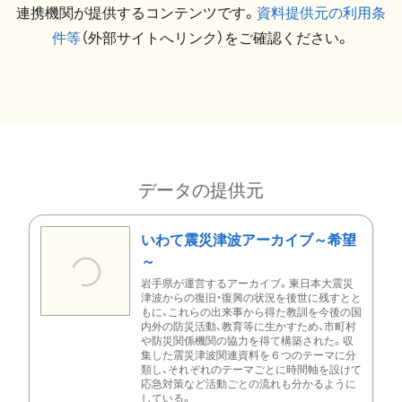
連携機関が提供するコンテンツです。
資料提供元の利用条
件等
（外部サイトへリンク）をご確認ください。
データの提供元
いわて震災津波アーカイブ～希望
～
岩手県が運営するアーカイブ。東日本大震災
津波からの復旧・復興の状況を後世に残すとと
もに、これらの出来事から得た教訓を今後の国
内外の防災活動、教育等に生かすため、市町村
や防災関係機関の協力を得て構築された。収
集した震災津波関連資料を６つのテーマに分
類し、それぞれのテーマごとに時間軸を設けて
応急対策など活動ごとの流れも分かるように
している。