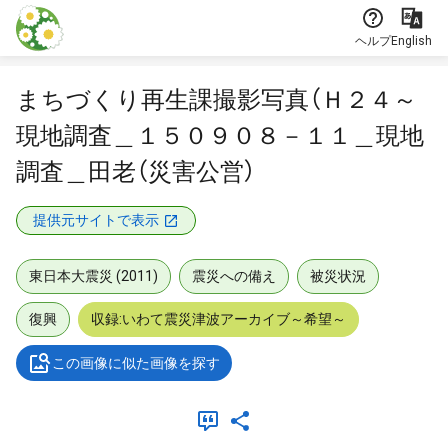
本文に飛ぶ
ヘルプ
English
まちづくり再生課撮影写真（Ｈ２４～
現地調査＿１５０９０８－１１＿現地
調査＿田老（災害公営）
提供元サイトで表示
東日本大震災 (2011)
震災への備え
被災状況
復興
収録:いわて震災津波アーカイブ～希望～
この画像に似た画像を探す