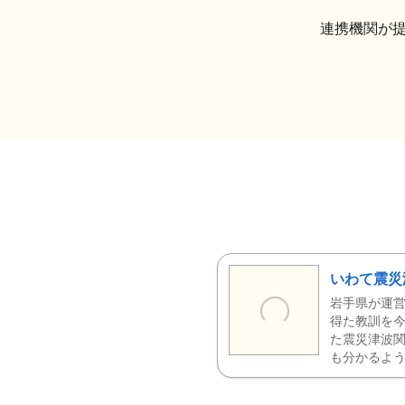
連携機関が
いわて震災
岩手県が運営
得た教訓を今
た震災津波
も分かるよう