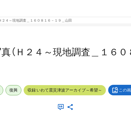
Ｈ２４～現地調査＿１６０８１６－１９＿山田
真（Ｈ２４～現地調査＿１６０
復興
収録:いわて震災津波アーカイブ～希望～
この画