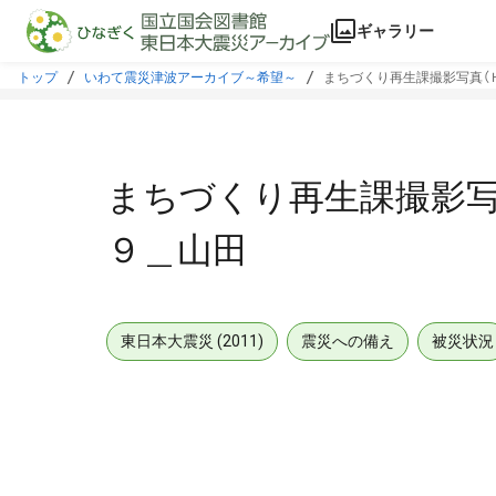
本文に飛ぶ
ギャラリー
トップ
いわて震災津波アーカイブ～希望～
まちづくり再生課撮影写真（
まちづくり再生課撮影写
９＿山田
東日本大震災 (2011)
震災への備え
被災状況