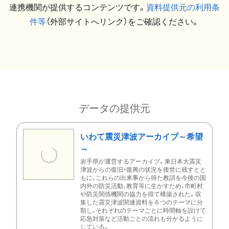
連携機関が提供するコンテンツです。
資料提供元の利用条
件等
（外部サイトへリンク）をご確認ください。
データの提供元
いわて震災津波アーカイブ～希望
～
岩手県が運営するアーカイブ。東日本大震災
津波からの復旧・復興の状況を後世に残すとと
もに、これらの出来事から得た教訓を今後の国
内外の防災活動、教育等に生かすため、市町村
や防災関係機関の協力を得て構築された。収
集した震災津波関連資料を６つのテーマに分
類し、それぞれのテーマごとに時間軸を設けて
応急対策など活動ごとの流れも分かるように
している。