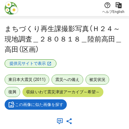
本文に飛ぶ
ヘルプ
English
まちづくり再生課撮影写真（Ｈ２４～
現地調査＿２８０８１８＿陸前高田＿
高田（区画）
提供元サイトで表示
東日本大震災 (2011)
震災への備え
被災状況
復興
収録:いわて震災津波アーカイブ～希望～
この画像に似た画像を探す