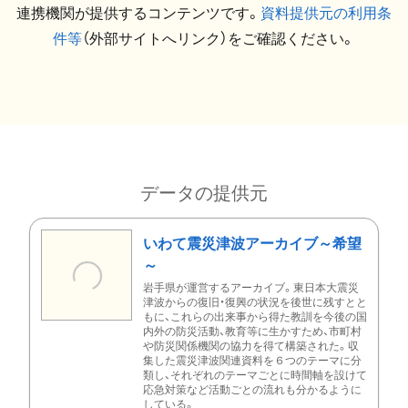
連携機関が提供するコンテンツです。
資料提供元の利用条
件等
（外部サイトへリンク）をご確認ください。
データの提供元
いわて震災津波アーカイブ～希望
～
岩手県が運営するアーカイブ。東日本大震災
津波からの復旧・復興の状況を後世に残すとと
もに、これらの出来事から得た教訓を今後の国
内外の防災活動、教育等に生かすため、市町村
や防災関係機関の協力を得て構築された。収
集した震災津波関連資料を６つのテーマに分
類し、それぞれのテーマごとに時間軸を設けて
応急対策など活動ごとの流れも分かるように
している。