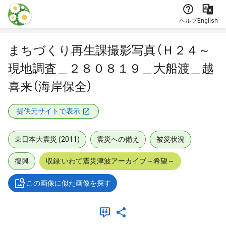
本文に飛ぶ
ヘルプ
English
まちづくり再生課撮影写真（Ｈ２４～
現地調査＿２８０８１９＿大船渡＿越
喜来（海岸保全）
提供元サイトで表示
東日本大震災 (2011)
震災への備え
被災状況
復興
収録:いわて震災津波アーカイブ～希望～
この画像に似た画像を探す