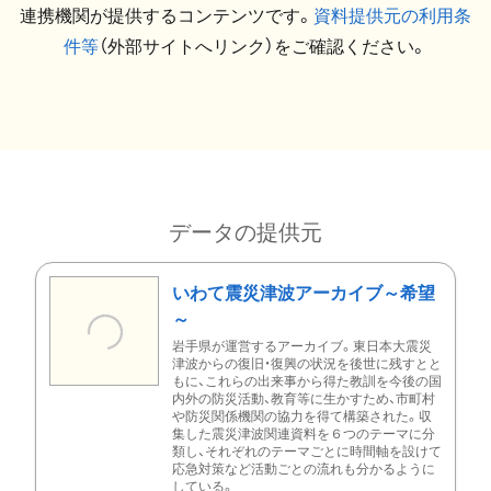
連携機関が提供するコンテンツです。
資料提供元の利用条
件等
（外部サイトへリンク）をご確認ください。
データの提供元
いわて震災津波アーカイブ～希望
～
岩手県が運営するアーカイブ。東日本大震災
津波からの復旧・復興の状況を後世に残すとと
もに、これらの出来事から得た教訓を今後の国
内外の防災活動、教育等に生かすため、市町村
や防災関係機関の協力を得て構築された。収
集した震災津波関連資料を６つのテーマに分
類し、それぞれのテーマごとに時間軸を設けて
応急対策など活動ごとの流れも分かるように
している。