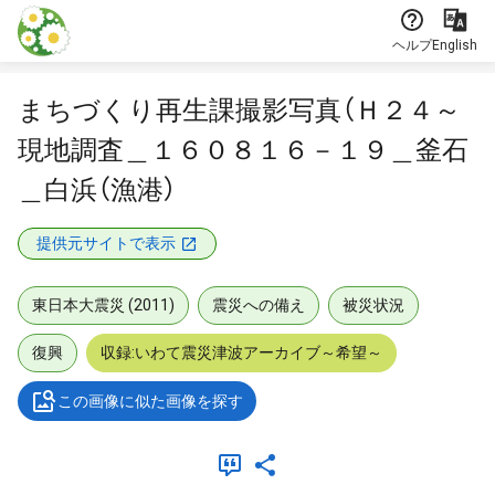
本文に飛ぶ
ヘルプ
English
まちづくり再生課撮影写真（Ｈ２４～
現地調査＿１６０８１６－１９＿釜石
＿白浜（漁港）
提供元サイトで表示
東日本大震災 (2011)
震災への備え
被災状況
復興
収録:いわて震災津波アーカイブ～希望～
この画像に似た画像を探す