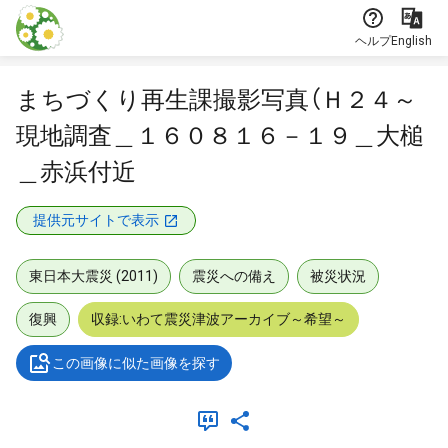
本文に飛ぶ
ヘルプ
English
まちづくり再生課撮影写真（Ｈ２４～
現地調査＿１６０８１６－１９＿大槌
＿赤浜付近
提供元サイトで表示
東日本大震災 (2011)
震災への備え
被災状況
復興
収録:いわて震災津波アーカイブ～希望～
この画像に似た画像を探す