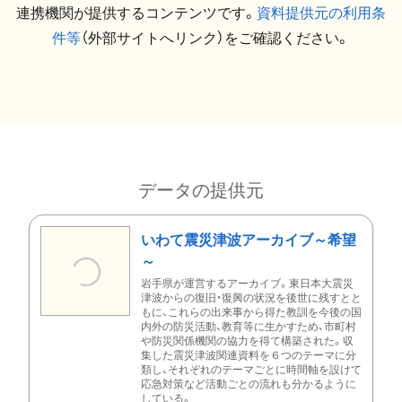
連携機関が提供するコンテンツです。
資料提供元の利用条
件等
（外部サイトへリンク）をご確認ください。
データの提供元
いわて震災津波アーカイブ～希望
～
岩手県が運営するアーカイブ。東日本大震災
津波からの復旧・復興の状況を後世に残すとと
もに、これらの出来事から得た教訓を今後の国
内外の防災活動、教育等に生かすため、市町村
や防災関係機関の協力を得て構築された。収
集した震災津波関連資料を６つのテーマに分
類し、それぞれのテーマごとに時間軸を設けて
応急対策など活動ごとの流れも分かるように
している。