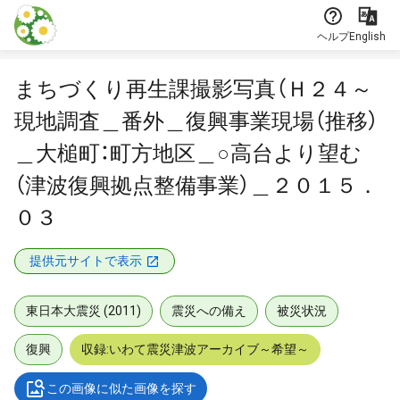
本文に飛ぶ
ヘルプ
English
まちづくり再生課撮影写真（Ｈ２４～
現地調査＿番外＿復興事業現場（推移）
＿大槌町：町方地区＿○高台より望む
（津波復興拠点整備事業）＿２０１５．
０３
提供元サイトで表示
東日本大震災 (2011)
震災への備え
被災状況
復興
収録:いわて震災津波アーカイブ～希望～
この画像に似た画像を探す