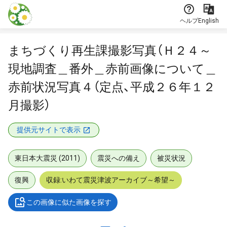
本文に飛ぶ
ヘルプ
English
まちづくり再生課撮影写真（Ｈ２４～
現地調査＿番外＿赤前画像について＿
赤前状況写真４（定点、平成２６年１２
月撮影）
提供元サイトで表示
東日本大震災 (2011)
震災への備え
被災状況
復興
収録:いわて震災津波アーカイブ～希望～
この画像に似た画像を探す