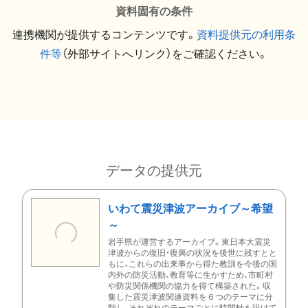
資料固有の条件
連携機関が提供するコンテンツです。
資料提供元の利用条
件等
（外部サイトへリンク）をご確認ください。
データの提供元
いわて震災津波アーカイブ～希望
～
岩手県が運営するアーカイブ。東日本大震災
津波からの復旧・復興の状況を後世に残すとと
もに、これらの出来事から得た教訓を今後の国
内外の防災活動、教育等に生かすため、市町村
や防災関係機関の協力を得て構築された。収
集した震災津波関連資料を６つのテーマに分