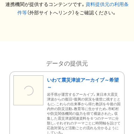
連携機関が提供するコンテンツです。
資料提供元の利用条
件等
（外部サイトへリンク）をご確認ください。
データの提供元
いわて震災津波アーカイブ～希望
～
岩手県が運営するアーカイブ。東日本大震災
津波からの復旧・復興の状況を後世に残すとと
もに、これらの出来事から得た教訓を今後の国
内外の防災活動、教育等に生かすため、市町村
や防災関係機関の協力を得て構築された。収
集した震災津波関連資料を６つのテーマに分
類し、それぞれのテーマごとに時間軸を設けて
応急対策など活動ごとの流れも分かるように
している。