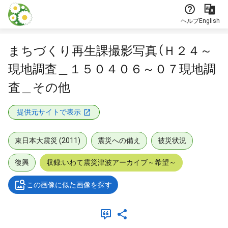
本文に飛ぶ
ヘルプ
English
まちづくり再生課撮影写真（Ｈ２４～
現地調査＿１５０４０６～０７現地調
査＿その他
提供元サイトで表示
東日本大震災 (2011)
震災への備え
被災状況
復興
収録:いわて震災津波アーカイブ～希望～
この画像に似た画像を探す