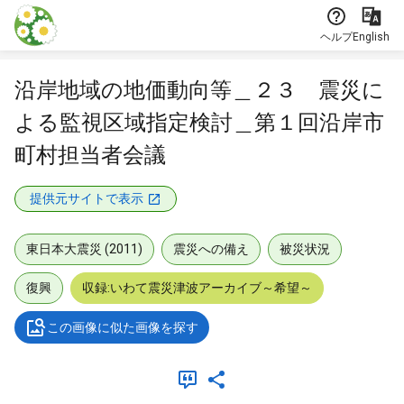
本文に飛ぶ
ヘルプ
English
沿岸地域の地価動向等＿２３ 震災に
よる監視区域指定検討＿第１回沿岸市
町村担当者会議
提供元サイトで表示
東日本大震災 (2011)
震災への備え
被災状況
復興
収録:いわて震災津波アーカイブ～希望～
この画像に似た画像を探す