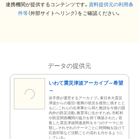
連携機関が提供するコンテンツです。
資料提供元の利用条
件等
（外部サイトへリンク）をご確認ください。
データの提供元
いわて震災津波アーカイブ～希望
～
岩手県が運営するアーカイブ。東日本大震災
津波からの復旧・復興の状況を後世に残すとと
もに、これらの出来事から得た教訓を今後の国
内外の防災活動、教育等に生かすため、市町村
や防災関係機関の協力を得て構築された。収
集した震災津波関連資料を６つのテーマに分
類し、それぞれのテーマごとに時間軸を設けて
応急対策など活動ごとの流れも分かるように
している。