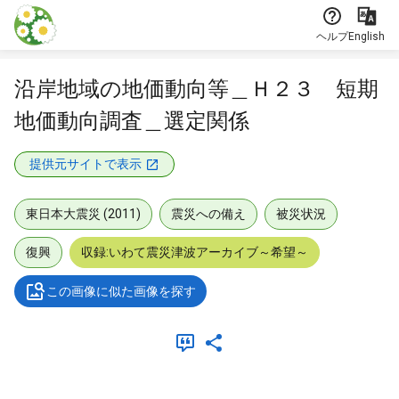
本文に飛ぶ
ヘルプ
English
沿岸地域の地価動向等＿Ｈ２３ 短期
地価動向調査＿選定関係
提供元サイトで表示
東日本大震災 (2011)
震災への備え
被災状況
復興
収録:いわて震災津波アーカイブ～希望～
この画像に似た画像を探す