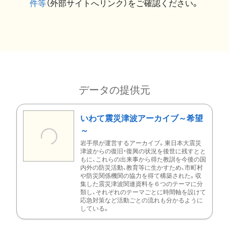
件等
（外部サイトへリンク）をご確認ください。
データの提供元
いわて震災津波アーカイブ～希望
～
岩手県が運営するアーカイブ。東日本大震災
津波からの復旧・復興の状況を後世に残すとと
もに、これらの出来事から得た教訓を今後の国
内外の防災活動、教育等に生かすため、市町村
や防災関係機関の協力を得て構築された。収
集した震災津波関連資料を６つのテーマに分
類し、それぞれのテーマごとに時間軸を設けて
応急対策など活動ごとの流れも分かるように
している。