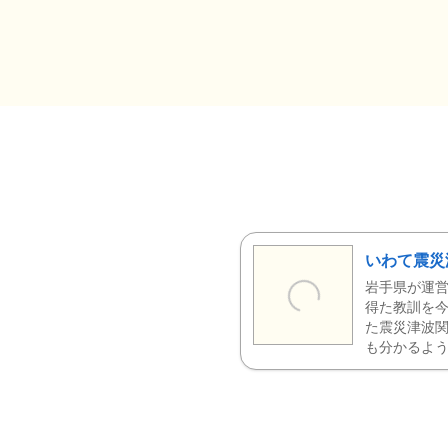
いわて震災
岩手県が運営
得た教訓を今
た震災津波
も分かるよう