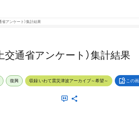
通省アンケート）集計結果
土交通省アンケート）集計結果
復興
収録:いわて震災津波アーカイブ～希望～
この画