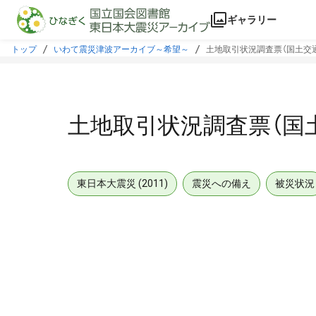
本文に飛ぶ
ギャラリー
トップ
いわて震災津波アーカイブ～希望～
土地取引状況調査票（国土交
土地取引状況調査票（国
東日本大震災 (2011)
震災への備え
被災状況
メタデータ