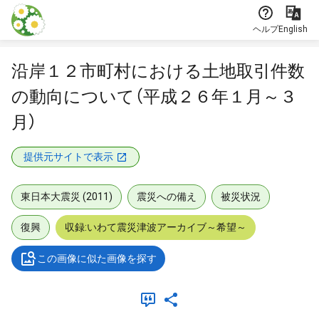
本文に飛ぶ
ヘルプ
English
沿岸１２市町村における土地取引件数
の動向について（平成２６年１月～３
月）
提供元サイトで表示
東日本大震災 (2011)
震災への備え
被災状況
復興
収録:いわて震災津波アーカイブ～希望～
この画像に似た画像を探す