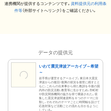
連携機関が提供するコンテンツです。
資料提供元の利用条
件等
（外部サイトへリンク）をご確認ください。
データの提供元
いわて震災津波アーカイブ～希望
～
岩手県が運営するアーカイブ。東日本大震災
津波からの復旧・復興の状況を後世に残すとと
もに、これらの出来事から得た教訓を今後の国
内外の防災活動、教育等に生かすため、市町村
や防災関係機関の協力を得て構築された。収
集した震災津波関連資料を６つのテーマに分
類し、それぞれのテーマごとに時間軸を設けて
応急対策など活動ごとの流れも分かるように
している。