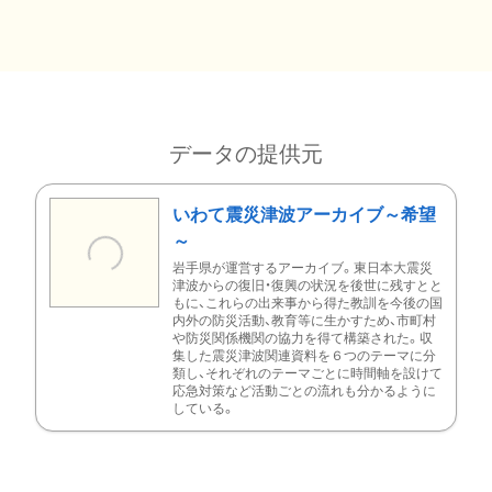
データの提供元
いわて震災津波アーカイブ～希望
～
岩手県が運営するアーカイブ。東日本大震災
津波からの復旧・復興の状況を後世に残すとと
もに、これらの出来事から得た教訓を今後の国
内外の防災活動、教育等に生かすため、市町村
や防災関係機関の協力を得て構築された。収
集した震災津波関連資料を６つのテーマに分
類し、それぞれのテーマごとに時間軸を設けて
応急対策など活動ごとの流れも分かるように
している。