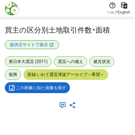
本文に飛ぶ
ヘルプ
English
買主の区分別土地取引件数・面積
提供元サイトで表示
東日本大震災 (2011)
震災への備え
被災状況
復興
収録:いわて震災津波アーカイブ～希望～
この画像に似た画像を探す
メタデータ