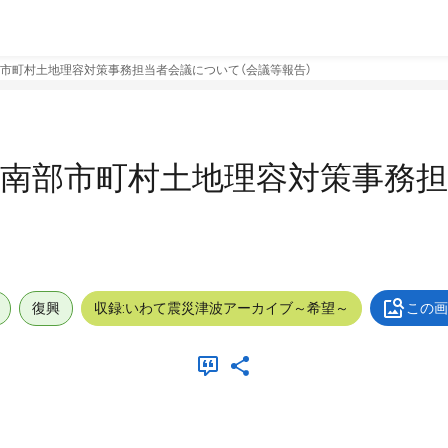
市町村土地理容対策事務担当者会議について（会議等報告）
岸南部市町村土地理容対策事務
復興
収録:いわて震災津波アーカイブ～希望～
この画