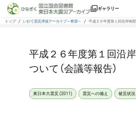
本文に飛ぶ
ギャラリー
トップ
いわて震災津波アーカイブ～希望～
平成２６年度第１回沿岸南部
平成２６年度第１回沿
ついて（会議等報告）
東日本大震災 (2011)
震災への備え
被災状況