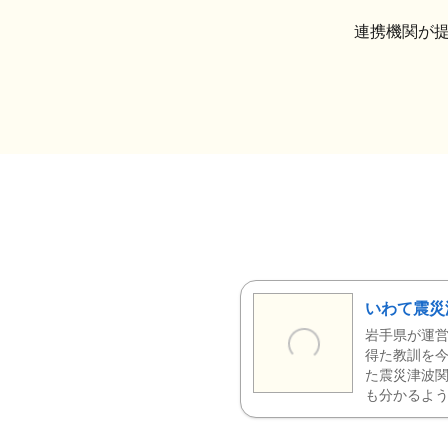
連携機関が
いわて震災
岩手県が運営
得た教訓を今
た震災津波
も分かるよう