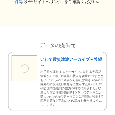
件等
（外部サイトへリンク）をご確認ください。
データの提供元
いわて震災津波アーカイブ～希望
～
岩手県が運営するアーカイブ。東日本大震災
津波からの復旧・復興の状況を後世に残すとと
もに、これらの出来事から得た教訓を今後の国
内外の防災活動、教育等に生かすため、市町村
や防災関係機関の協力を得て構築された。収
集した震災津波関連資料を６つのテーマに分
類し、それぞれのテーマごとに時間軸を設けて
応急対策など活動ごとの流れも分かるように
している。