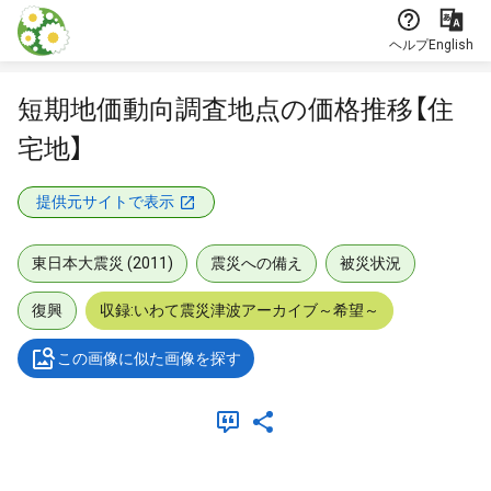
本文に飛ぶ
ヘルプ
English
短期地価動向調査地点の価格推移【住
宅地】
提供元サイトで表示
東日本大震災 (2011)
震災への備え
被災状況
復興
収録:いわて震災津波アーカイブ～希望～
この画像に似た画像を探す