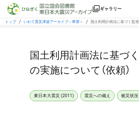
本文に飛ぶ
ギャラリー
トップ
いわて震災津波アーカイブ～希望～
国土利用計画法に基づく監視
国土利用計画法に基づ
の実施について（依頼）
東日本大震災 (2011)
震災への備え
被災状況