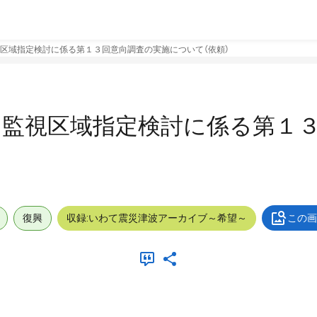
区域指定検討に係る第１３回意向調査の実施について（依頼）
く監視区域指定検討に係る第１
復興
収録:いわて震災津波アーカイブ～希望～
この画