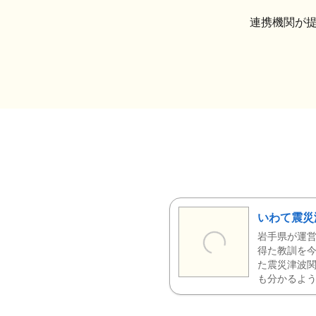
連携機関が
いわて震災
岩手県が運営
得た教訓を今
た震災津波
も分かるよう