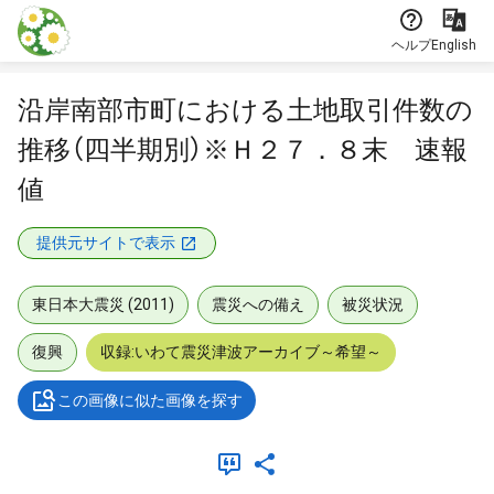
本文に飛ぶ
ヘルプ
English
沿岸南部市町における土地取引件数の
推移（四半期別）※Ｈ２７．８末 速報
値
提供元サイトで表示
東日本大震災 (2011)
震災への備え
被災状況
復興
収録:いわて震災津波アーカイブ～希望～
この画像に似た画像を探す