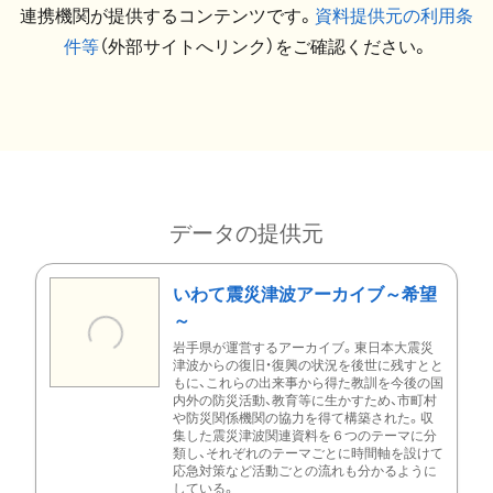
連携機関が提供するコンテンツです。
資料提供元の利用条
件等
（外部サイトへリンク）をご確認ください。
データの提供元
いわて震災津波アーカイブ～希望
～
岩手県が運営するアーカイブ。東日本大震災
津波からの復旧・復興の状況を後世に残すとと
もに、これらの出来事から得た教訓を今後の国
内外の防災活動、教育等に生かすため、市町村
や防災関係機関の協力を得て構築された。収
集した震災津波関連資料を６つのテーマに分
類し、それぞれのテーマごとに時間軸を設けて
応急対策など活動ごとの流れも分かるように
している。