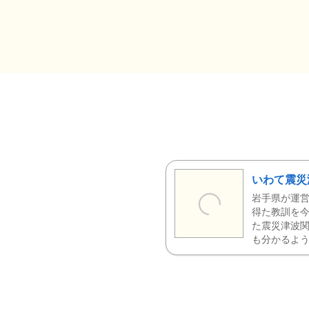
いわて震災
岩手県が運営
得た教訓を今
た震災津波
も分かるよう