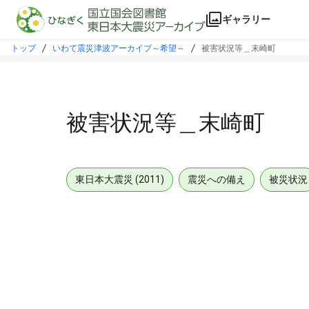
本文に飛ぶ
ギャラリー
トップ
いわて震災津波アーカイブ～希望～
被害状況等＿末崎町
被害状況等＿末崎町
東日本大震災 (2011)
震災への備え
被災状況
メタデータ