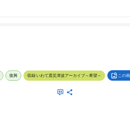
復興
収録:いわて震災津波アーカイブ～希望～
この画