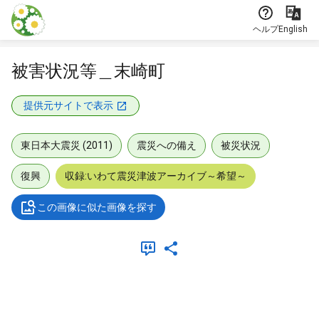
本文に飛ぶ
ヘルプ
English
被害状況等＿末崎町
提供元サイトで表示
東日本大震災 (2011)
震災への備え
被災状況
復興
収録:いわて震災津波アーカイブ～希望～
この画像に似た画像を探す
メタデータ