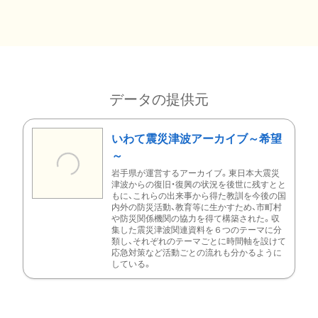
データの提供元
いわて震災津波アーカイブ～希望
～
岩手県が運営するアーカイブ。東日本大震災
津波からの復旧・復興の状況を後世に残すとと
もに、これらの出来事から得た教訓を今後の国
内外の防災活動、教育等に生かすため、市町村
や防災関係機関の協力を得て構築された。収
集した震災津波関連資料を６つのテーマに分
類し、それぞれのテーマごとに時間軸を設けて
応急対策など活動ごとの流れも分かるように
している。