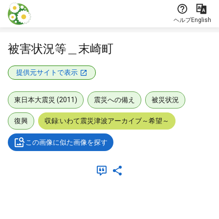
本文に飛ぶ
ヘルプ
English
被害状況等＿末崎町
提供元サイトで表示
東日本大震災 (2011)
震災への備え
被災状況
復興
収録:いわて震災津波アーカイブ～希望～
この画像に似た画像を探す
メタデータ