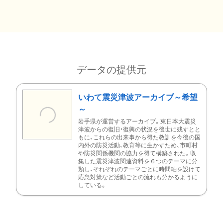
データの提供元
いわて震災津波アーカイブ～希望
～
岩手県が運営するアーカイブ。東日本大震災
津波からの復旧・復興の状況を後世に残すとと
もに、これらの出来事から得た教訓を今後の国
内外の防災活動、教育等に生かすため、市町村
や防災関係機関の協力を得て構築された。収
集した震災津波関連資料を６つのテーマに分
類し、それぞれのテーマごとに時間軸を設けて
応急対策など活動ごとの流れも分かるように
している。