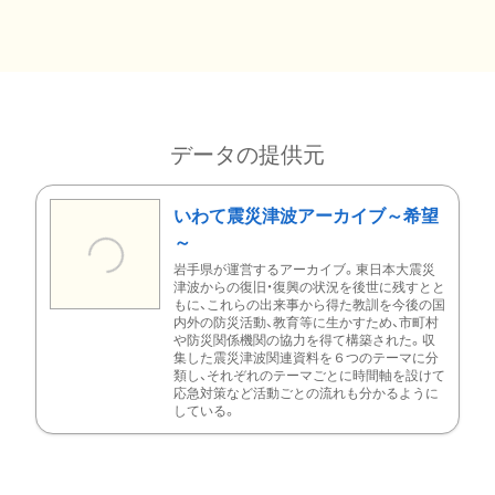
データの提供元
いわて震災津波アーカイブ～希望
～
岩手県が運営するアーカイブ。東日本大震災
津波からの復旧・復興の状況を後世に残すとと
もに、これらの出来事から得た教訓を今後の国
内外の防災活動、教育等に生かすため、市町村
や防災関係機関の協力を得て構築された。収
集した震災津波関連資料を６つのテーマに分
類し、それぞれのテーマごとに時間軸を設けて
応急対策など活動ごとの流れも分かるように
している。