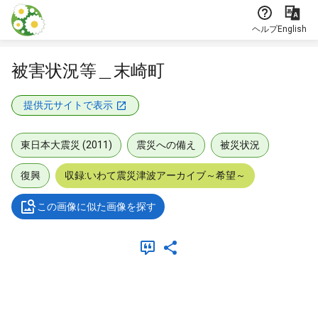
本文に飛ぶ
ヘルプ
English
被害状況等＿末崎町
提供元サイトで表示
東日本大震災 (2011)
震災への備え
被災状況
復興
収録:いわて震災津波アーカイブ～希望～
この画像に似た画像を探す
メタデータ