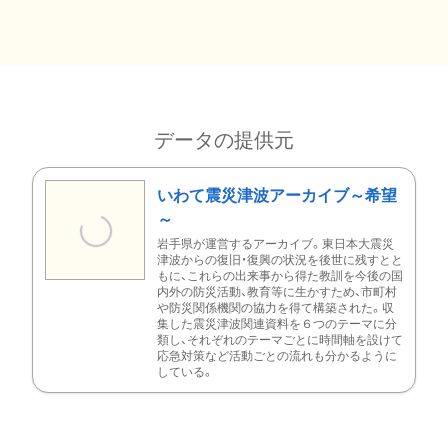
データの提供元
いわて震災津波アーカイブ～希望
～
岩手県が運営するアーカイブ。東日本大震災
津波からの復旧・復興の状況を後世に残すとと
もに、これらの出来事から得た教訓を今後の国
内外の防災活動、教育等に生かすため、市町村
や防災関係機関の協力を得て構築された。収
集した震災津波関連資料を６つのテーマに分
類し、それぞれのテーマごとに時間軸を設けて
応急対策など活動ごとの流れも分かるように
している。