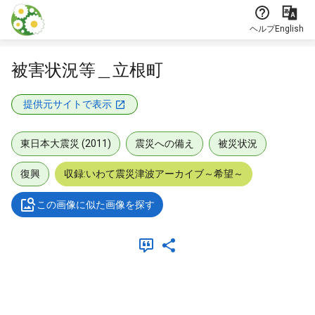
本文に飛ぶ
ヘルプ
English
被害状況等＿立根町
提供元サイトで表示
東日本大震災 (2011)
震災への備え
被災状況
復興
収録:いわて震災津波アーカイブ～希望～
この画像に似た画像を探す
メタデータ