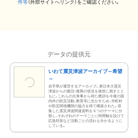
件等
（外部サイトへリンク）をご確認ください。
データの提供元
いわて震災津波アーカイブ～希望
～
岩手県が運営するアーカイブ。東日本大震災
津波からの復旧・復興の状況を後世に残すとと
もに、これらの出来事から得た教訓を今後の国
内外の防災活動、教育等に生かすため、市町村
や防災関係機関の協力を得て構築された。収
集した震災津波関連資料を６つのテーマに分
類し、それぞれのテーマごとに時間軸を設けて
応急対策など活動ごとの流れも分かるように
している。