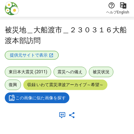
本文に飛ぶ
ヘルプ
English
被災地＿大船渡市＿２３０３１６大船
渡本部訪問
提供元サイトで表示
東日本大震災 (2011)
震災への備え
被災状況
復興
収録:いわて震災津波アーカイブ～希望～
この画像に似た画像を探す