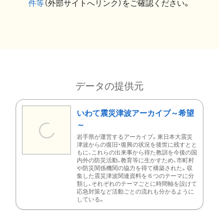
件等
（外部サイトへリンク）をご確認ください。
データの提供元
いわて震災津波アーカイブ～希望
～
岩手県が運営するアーカイブ。東日本大震災
津波からの復旧・復興の状況を後世に残すとと
もに、これらの出来事から得た教訓を今後の国
内外の防災活動、教育等に生かすため、市町村
や防災関係機関の協力を得て構築された。収
集した震災津波関連資料を６つのテーマに分
類し、それぞれのテーマごとに時間軸を設けて
応急対策など活動ごとの流れも分かるように
している。