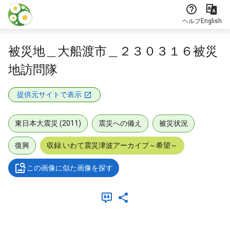
本文に飛ぶ
ヘルプ
English
被災地＿大船渡市＿２３０３１６被災
地訪問隊
提供元サイトで表示
東日本大震災 (2011)
震災への備え
被災状況
復興
収録:いわて震災津波アーカイブ～希望～
この画像に似た画像を探す