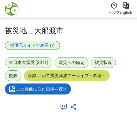
本文に飛ぶ
ヘルプ
English
被災地＿大船渡市
提供元サイトで表示
東日本大震災 (2011)
震災への備え
被災状況
復興
収録:いわて震災津波アーカイブ～希望～
この画像に似た画像を探す
メタデータ