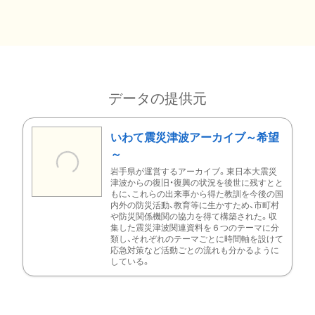
データの提供元
いわて震災津波アーカイブ～希望
～
岩手県が運営するアーカイブ。東日本大震災
津波からの復旧・復興の状況を後世に残すとと
もに、これらの出来事から得た教訓を今後の国
内外の防災活動、教育等に生かすため、市町村
や防災関係機関の協力を得て構築された。収
集した震災津波関連資料を６つのテーマに分
類し、それぞれのテーマごとに時間軸を設けて
応急対策など活動ごとの流れも分かるように
している。