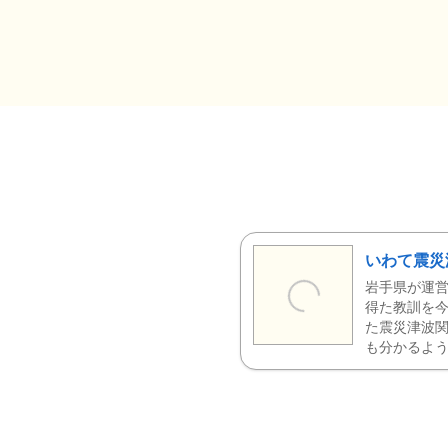
いわて震災
岩手県が運営
得た教訓を今
た震災津波
も分かるよう