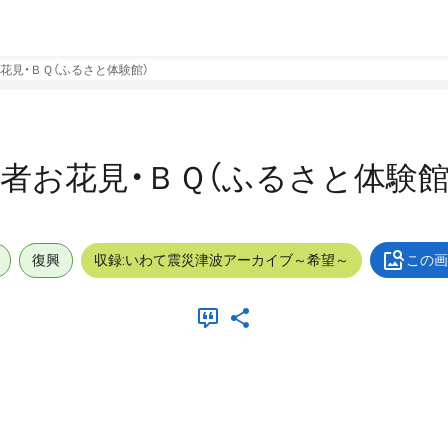
花見・ＢＱ（ふるさと体験館）
者お花見・ＢＱ（ふるさと体験館
復興
収録:いわて震災津波アーカイブ～希望～
この画