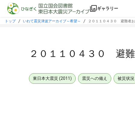
本文に飛ぶ
ギャラリー
トップ
いわて震災津波アーカイブ～希望～
２０１１０４３０ 避難者お
２０１１０４３０ 避難
東日本大震災 (2011)
震災への備え
被災状況
メタデータ