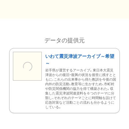
データの提供元
いわて震災津波アーカイブ～希望
～
岩手県が運営するアーカイブ。東日本大震災
津波からの復旧・復興の状況を後世に残すとと
もに、これらの出来事から得た教訓を今後の国
内外の防災活動、教育等に生かすため、市町村
や防災関係機関の協力を得て構築された。収
集した震災津波関連資料を６つのテーマに分
類し、それぞれのテーマごとに時間軸を設けて
応急対策など活動ごとの流れも分かるように
している。