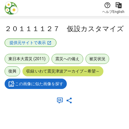
本文に飛ぶ
ヘルプ
English
２０１１１１２７ 仮設カスタマイズ
提供元サイトで表示
東日本大震災 (2011)
震災への備え
被災状況
復興
収録:いわて震災津波アーカイブ～希望～
この画像に似た画像を探す
メタデータ