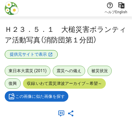
本文に飛ぶ
ヘルプ
English
Ｈ２３．５．１ 大槌災害ボランティ
ア活動写真（消防団第１分団）
提供元サイトで表示
東日本大震災 (2011)
震災への備え
被災状況
復興
収録:いわて震災津波アーカイブ～希望～
この画像に似た画像を探す