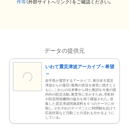
件等
（外部サイトへリンク）をご確認ください。
データの提供元
いわて震災津波アーカイブ～希望
～
岩手県が運営するアーカイブ。東日本大震災
津波からの復旧・復興の状況を後世に残すとと
もに、これらの出来事から得た教訓を今後の国
内外の防災活動、教育等に生かすため、市町村
や防災関係機関の協力を得て構築された。収
集した震災津波関連資料を６つのテーマに分
類し、それぞれのテーマごとに時間軸を設けて
応急対策など活動ごとの流れも分かるように
している。